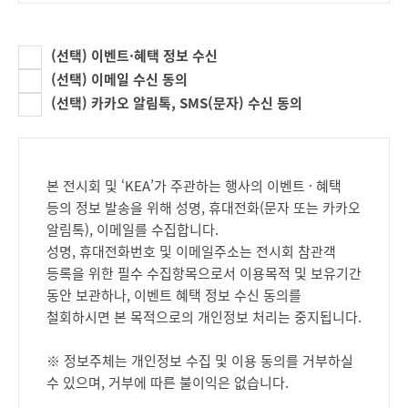
1) 수집하는 개인정보 항목
KEA는 전시회 안내 및 관련 서비스 제공을 위한 필요
(선택) 이벤트·혜택 정보 수신
최소한의 개인정보를 수집하고 있습니다.
(선택) 이메일 수신 동의
[전시회 참관 사전/현장 등록 시]
(선택) 카카오 알림톡, SMS(문자) 수신 동의
이름/소속명/전화번호/주소/휴대폰/
이메일/국적/연령대/직책/인지경로/
필수항목
회사유형/산업유형/관심분야/직종유형/
본 전시회 및 ‘KEA’가 주관하는 행사의 이벤트 · 혜택
구매결정권한/참관목적/참관횟수/
등의 정보 발송을 위해 성명, 휴대전화(문자 또는 카카오
관심전시회
알림톡), 이메일를 수집합니다.
선택항목
방문 예정 기업 또는 관심기업
성명, 휴대전화번호 및 이메일주소는 전시회 참관객
등록을 위한 필수 수집항목으로서 이용목적 및 보유기간
KEA는 회원에게 편리하고 다양한 서비스를 제공하기
동안 보관하나, 이벤트 혜택 정보 수신 동의를
위하여 회원으로부터 수집한 개인정보를 이용하여
철회하시면 본 목적으로의 개인정보 처리는 중지됩니다.
KEA가 제공하는 각종 알림 서비스를 일반우편,
전자우편(이메일), SMS(문자), 카카오 알림톡 등의
※ 정보주체는 개인정보 수집 및 이용 동의를 거부하실
방법으로 광고 또는 마케팅 활동을 수행할 수 있습니다.
수 있으며, 거부에 따른 불이익은 없습니다.
이 경우 회원은 수신을 원치 않으면 고지되는 거부